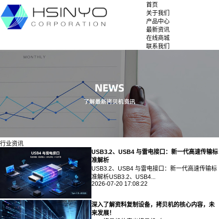
首页
关于我们
产品中心
最新资讯
在线商城
联系我们
行业资讯
USB3.2、USB4 与雷电接口：新一代高速传输标
准解析
USB3.2、USB4 与雷电接口：新一代高速传输标
准解析USB3.2、USB4...
2026-07-20 17:08:22
深入了解资料复制设备，拷贝机的核心内容，未
来发展！