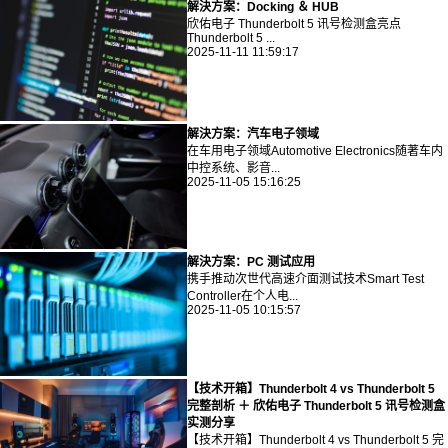
解決方案：Docking ＆ HUB
欣佑电子 Thunderbolt 5 讯号检测盒亮点
Thunderbolt 5 ...
2025-11-11 11:59:17
解決方案：汽车电子领域
在车用电子领域Automotive Electronics随著车内
中控系统、影音...
2025-11-05 15:16:25
解決方案：PC 测试应用
携手推动次世代高速介面测试技术Smart Test
Controller在个人电...
2025-11-05 10:15:57
【技术开箱】Thunderbolt 4 vs Thunderbolt 5
完整剖析 ＋ 欣佑电子 Thunderbolt 5 讯号检测盒
实测分享
【技术开箱】Thunderbolt 4 vs Thunderbolt 5 完