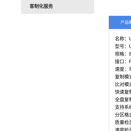
客制化服务
产品
名称：
型号：U
规格：8
接口：P
速度：单
复制模式
比对模式
快速复
全盘复
支持系统
分区格式：
质量检
速度检