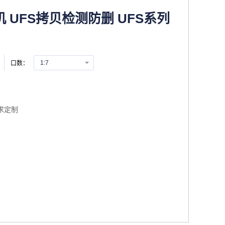
机 UFS拷贝检测防删 UFS系列
1:7
口数：
求定制